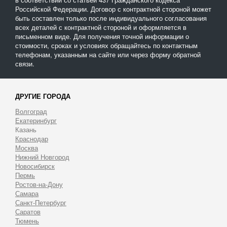
Российской Федерации. Договор с контрактной стороной может
быть составлен только после индивидуального согласования
всех деталей с контрактной стороной и оформляется в
письменном виде. Для получения точной информации о
стоимости, сроках и условиях обращайтесь по контактным
телефонам, указанным на сайте или через форму обратной
связи.
ДРУГИЕ ГОРОДА
Волгоград
Екатеринбург
Казань
Краснодар
Москва
Нижний Новгород
Новосибирск
Пермь
Ростов-на-Дону
Самара
Санкт-Петербург
Саратов
Тюмень