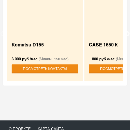
Komatsu D155
CASE 1650 К
3 000 руб./час
(Миним. 150 час)
1 800 руб./час
(Миним. 
ПОСМОТРЕТЬ КОНТАКТЫ
ПОСМОТРЕТЬ К
О ПРОЕКТЕ
КАРТА САЙТА