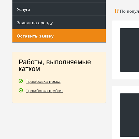
Услуги
По попул
Заявки на аренду
Оставить заявку
Работы, выполняемые
катком
Трамбовка песка
Трамбовка щебня