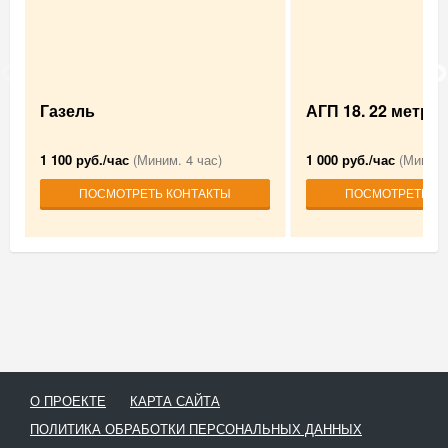
Газель
АГП 18. 22 метра .
1 100 руб./час
(Миним. 4 час)
1 000 руб./час
(Миним.
ПОСМОТРЕТЬ КОНТАКТЫ
ПОСМОТРЕТЬ К
О ПРОЕКТЕ
КАРТА САЙТА
ПОЛИТИКА ОБРАБОТКИ ПЕРСОНАЛЬНЫХ ДАННЫХ